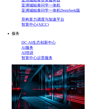
亚洲城鲲泰智算服务器
亚洲城鲲泰问学一体机
亚洲城鲲泰问学一体机DeepSeek版
异构算力调度与加速平台
智算中心(AICC)
服务
DC·AI生态创新中心
AI服务
AI培训
智算中心运营服务