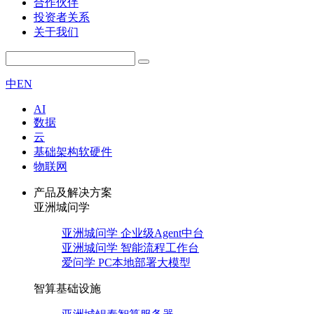
合作伙伴
投资者关系
关于我们
中
EN
AI
数据
云
基础架构软硬件
物联网
产品及解决方案
亚洲城问学
亚洲城问学 企业级Agent中台
亚洲城问学 智能流程工作台
爱问学 PC本地部署大模型
智算基础设施