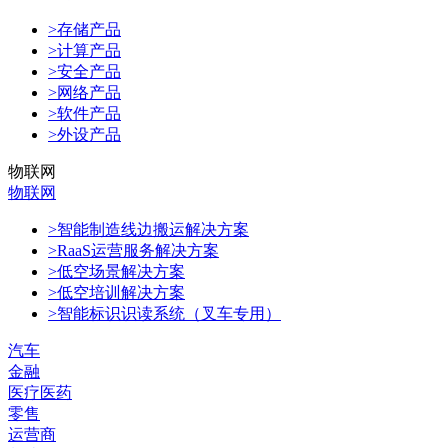
>存储产品
>计算产品
>安全产品
>网络产品
>软件产品
>外设产品
物联网
物联网
>智能制造线边搬运解决方案
>RaaS运营服务解决方案
>低空场景解决方案
>低空培训解决方案
>智能标识识读系统（叉车专用）
汽车
金融
医疗医药
零售
运营商